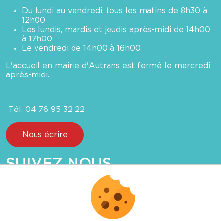
Du lundi au vendredi, tous les matins de 8h30 à
12h00
Les lundis, mardis et jeudis après-midi de 14h00
à 17h00
Le vendredi de 14h00 à 16h00
L'accueil en mairie d'Autrans est fermé le mercredi
après-midi.
Tél. 04 76 95 32 22
Nous écrire
SUIVEZ NOUS