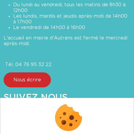
Du lundi au vendredi, tous les matins de 8h30 à
12h00
Les lundis, mardis et jeudis après-midi de 14h00
à 17h00
Le vendredi de 14h00 à 16h00
L'accueil en mairie d'Autrans est fermé le mercredi
après-midi.
Tél. 04 76 95 32 22
Nous écrire
SUIVEZ NOUS